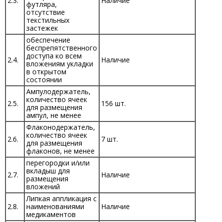
2.3.
Наличие
футляра,
отсутствие
текстильных
застежек
обеспечение
беспрепятственного
доступа ко всем
2.4.
Наличие
вложениям укладки
в открытом
состоянии
Ампулодержатель,
количество ячеек
2.5.
156 шт.
для размещения
ампул, не менее
Флаконодержатель,
количество ячеек
2.6.
7 шт.
для размещения
флаконов, не менее
перегородки и/или
вкладыш для
2.7.
Наличие
размещения
вложений
Липкая аппликация с
2.8.
наименованиями
Наличие
медикаментов