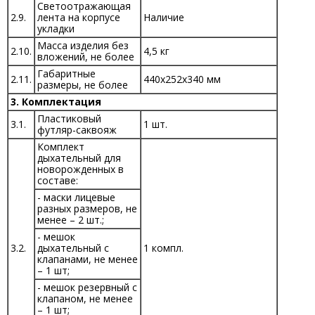
Светоотражающая
2.9.
лента на корпусе
Наличие
укладки
Масса изделия без
2.10.
4,5 кг
вложений, не более
Габаритные
2.11.
440х252х340 мм
размеры, не более
3. Комплектация
Пластиковый
3.1.
1 шт.
футляр-саквояж
Комплект
дыхательный для
новорожденных в
составе:
- маски лицевые
разных размеров, не
менее – 2 шт.;
- мешок
3.2.
дыхательный с
1 компл.
клапанами, не менее
– 1 шт;
- мешок резервный с
клапаном, не менее
– 1 шт;