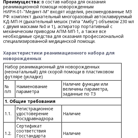
Преимущества:
в состав набора для оказания
реанимационной помощи новорожденным
НИРН‑01‑"Мединт‑М" входят изделия, рекомендованные МЗ
РФ: комплект дыхательный многоразовый автоклавируемый
КД-МП-Н (дыхательный мешок (типа "Амбу") объемом 230 мл
с двумя масками №0 и 1), аспиратор портативный с
механическим приводом АПМ-МП-1, а также все
необходимые средства для оказания профессиональной
специализированной медицинской помощи.
Характеристики реанимационного набора для
новорожденных
Набор реанимационный для новорожденных
(неонатальный) для скорой помощи в пластиковом
футляре (укладке)
Наличие функции или
№
Наименование
величины параметра,
п/п
параметра
заданные по ТЗ
1. Общие требования
Регистрационное
1.1.
удостоверение
Наличие
Росздравнадзора
Сертификат
соответствия
1.2.
Наличие
Госстандарта