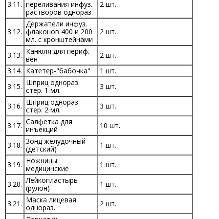
3.11.
переливания инфуз.
2 шт.
растворов однораз.
Держатели инфуз.
3.12.
флаконов 400 и 200
2 шт.
мл. с кронштейнами
Канюля для периф.
3.13.
2 шт.
вен
3.14.
Катетер-"бабочка"
1 шт.
Шприц однораз.
3.15.
3 шт.
стер. 1 мл.
Шприц однораз.
3.16.
3 шт.
стер. 2 мл.
Салфетка для
3.17.
10 шт.
инъекций
Зонд желудочный
3.18.
1 шт.
(детский)
Ножницы
3.19.
1 шт.
медицинские
Лейкопластырь
3.20.
1 шт.
(рулон)
Маска лицевая
3.21.
2 шт.
однораз.