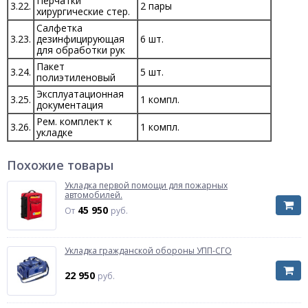
Перчатки
3.22.
2 пары
хирургические стер.
Салфетка
3.23.
дезинфицирующая
6 шт.
для обработки рук
Пакет
3.24.
5 шт.
полиэтиленовый
Эксплуатационная
3.25.
1 компл.
документация
Рем. комплект к
3.26.
1 компл.
укладке
Похожие товары
Укладка первой помощи для пожарных
автомобилей.
45 950
От
руб.
Укладка гражданской обороны УПП-СГО
22 950
руб.