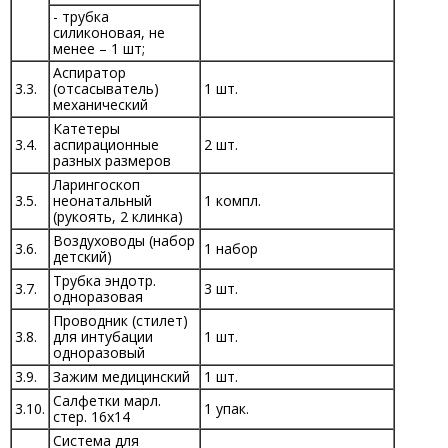
- трубка
силиконовая, не
менее – 1 шт;
Аспиратор
3.3.
(отсасыватель)
1 шт.
механический
Катетеры
3.4.
аспирационные
2 шт.
разных размеров
Ларингоскоп
3.5.
неонатальный
1 компл.
(рукоять, 2 клинка)
Воздуховоды (набор
3.6.
1 набор
детский)
Трубка эндотр.
3.7.
3 шт.
одноразовая
Проводник (стилет)
3.8.
для интубации
1 шт.
одноразовый
3.9.
Зажим медицинский
1 шт.
Салфетки марл.
3.10.
1 упак.
стер. 16х14
Система для