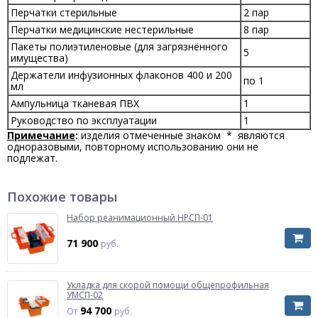
Перчатки стерильные
2 пар
Перчатки медицинские нестерильные
8 пар
Пакеты полиэтиленовые (для загрязнённого
5
имущества)
Держатели инфузионных флаконов 400 и 200
по 1
мл
Ампульница тканевая ПВХ
1
Руководство по эксплуатации
1
Примечание
:
изделия отмеченные знаком * являются
одноразовыми, повторному использованию они не
подлежат.
Похожие товары
Набор реанимационный НРСП-01
71 900
руб.
Укладка для скорой помощи общепрофильная
УМСП-02
94 700
От
руб.