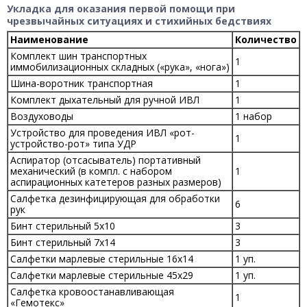
Укладка для оказания первой помощи при
чрезвычайных ситуациях и стихийных бедствиях
Наименование
Количество
Комплект шин транспортных
1
иммобилизационных складных («рука», «нога»)
Шина-воротник транспортная
1
Комплект дыхательный для ручной ИВЛ
1
Воздуховоды
1 набор
Устройство для проведения ИВЛ «рот-
1
устройство-рот» типа УДР
Аспиратор (отсасыватель) портативный
механический (в компл. с набором
1
аспирационных катетеров разных размеров)
Салфетка дезинфицирующая для обработки
6
рук
Бинт стерильный 5х10
3
Бинт стерильный 7х14
3
Салфетки марлевые стерильные 16х14
1 уп.
Салфетки марлевые стерильные 45х29
1 уп.
Салфетка кровоостанавливающая
1
«Гемотекс»