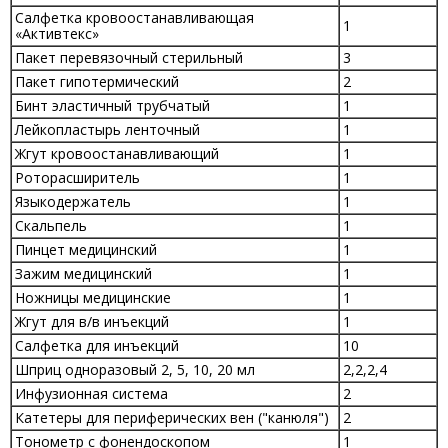
Салфетка кровоостанавливающая
1
«Активтекс»
Пакет перевязочный стерильный
3
Пакет гипотермический
2
Бинт эластичный трубчатый
1
Лейкопластырь ленточный
1
Жгут кровоостанавливающий
1
Роторасширитель
1
Языкодержатель
1
Скальпель
1
Пинцет медицинский
1
Зажим медицинский
1
Ножницы медицинские
1
Жгут для в/в инъекций
1
Салфетка для инъекций
10
Шприц одноразовый 2, 5, 10, 20 мл
2,2,2,4
Инфузионная система
2
Катетеры для периферических вен ("канюля")
2
Тонометр с фонендоскопом
1