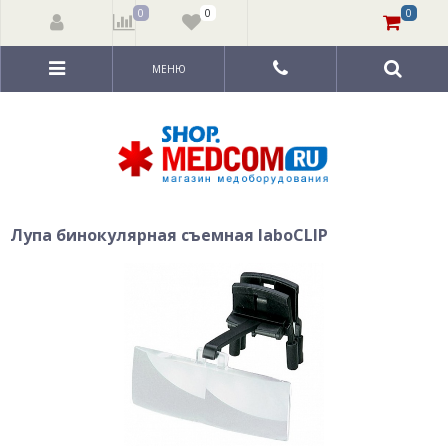
0
0
0
МЕНЮ
Лупа бинокулярная съемная laboCLIP