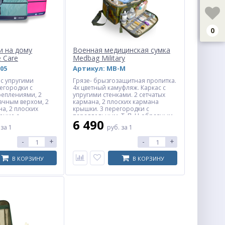
0
и на дому
Военная медицинская сумка
 Care
Medbag Military
05
Артикул: MB-M
 с упругими
Грязе- брызгозащитная пропитка.
регородки с
4х цветный камуфляж. Каркас с
реплениями, 2
упругими стенками. 2 сетчатых
ачным верхом, 2
кармана, 2 плоских кармана
а, 2 плоских
крышки. 3 перегородки с
ение с
параллельным, Т, П, Н-образным
6 490
ля оборудования
креплением. Множество
.
за 1
руб.
за 1
 Наплечный
эластичных креплений. Карман
для часто используемых
-
+
-
+
аксессуаров. Металлические
карабины, язычки на молниях.
Сотовые 6+1 перегородки (опция).
В КОРЗИНУ
В КОРЗИНУ