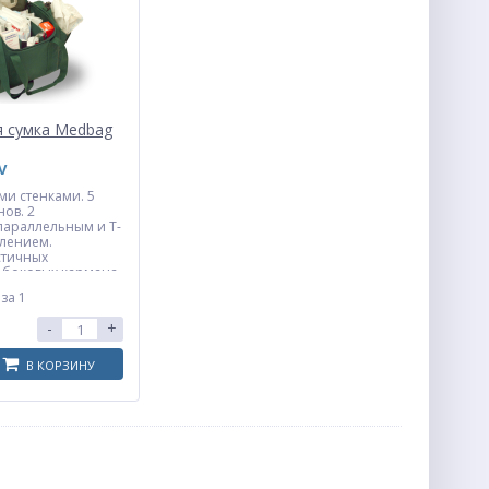
я сумка Medbag
V
ми стенками. 5
нов. 2
параллельным и Т-
лением.
стичных
 боковых кармана,
 для документов.
.
за 1
-
+
В КОРЗИНУ