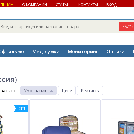
 ЛИЦАМ
О КОМПАНИИ
СТАТЬИ
КОНТАКТЫ
ВХОД
Офтальмо
Мед. сумки
Мониторинг
Оптика
ссия)
вать по
:
Умолчанию
Цене
Рейтингу
ХИТ