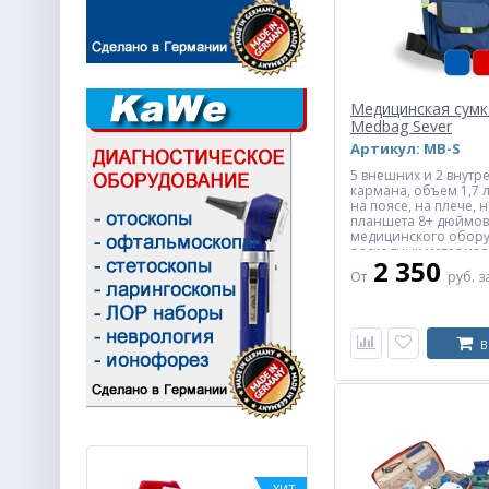
Медицинская сумк
Medbag Sever
Артикул: MB-S
5 внешних и 2 внутр
кармана, объем 1,7 
на поясе, на плече, 
планшета 8+ дюймов
медицинского обору
расходных материал
2 350
вещей.
От
руб.
з
В
ХИТ