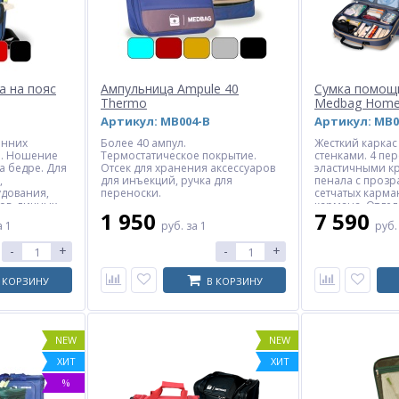
а на пояс
Ампульница Ampule 40
Сумка помощ
Thermo
Medbag Home
Артикул: MB004-B
Артикул: MB0
енних
Более 40 ампул.
Жесткий каркас
л. Ношение
Термостатическое покрытие.
стенками. 4 пе
на бедре. Для
Отсек для хранения аксессуаров
эластичными к
,
для инъекций, ручка для
пенала с прозр
дования,
переноски.
сетчатых карман
ов, личных
кармана. Отдел
1 950
7 590
креплениями д
а 1
руб.
за 1
руб
и аксессуаров.
ремень.
-
+
-
+
 КОРЗИНУ
В КОРЗИНУ
NEW
NEW
ХИТ
ХИТ
%