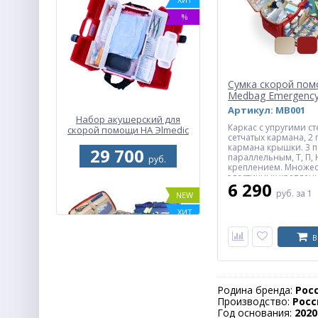
%
Сумка скорой по
Medbag Emergenc
Артикул: MB001
Набор акушерский для
Каркас с упругими ст
скорой помощи НА Эlmedic
сетчатых кармана, 2 
кармана крышки. 3 п
29 700
параллельным, Т, П,
руб.
креплением. Множес
эластичных креплен
6 290
для часто используе
руб.
за 1
NEW
аксессуаров. Металл
карабины, светоотра
ХИТ
Сотовые 6+1 перегор
%
В
Родина бренда:
Рос
Производство:
Росс
Год основания:
2020
Сумка скорой помощи