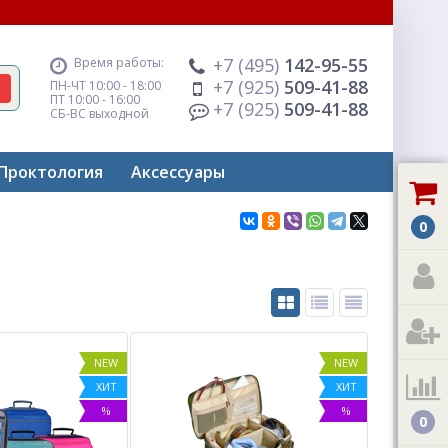
+7 (495)
142-95-55
Время работы:
+7 (925)
509-41-88
ПН-ЧТ 10:00 - 18:00
ПТ 10:00 - 16:00
+7 (925)
509-41-88
СБ-ВС выходной
Проктология
Аксессуары
0
NEW
NEW
ХИТ
ХИТ
%
%
0