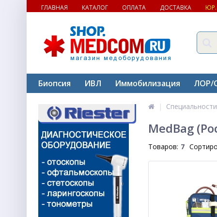
ГЛАВНАЯ
КАТАЛОГ
ОПЛАТА
ДОСТАВКА
ЮР.
Биопсия
ИВЛ
Иммобилизация
ЛОР/
Специальности
MedBag (Ро
Товаров:
7
Сортиро